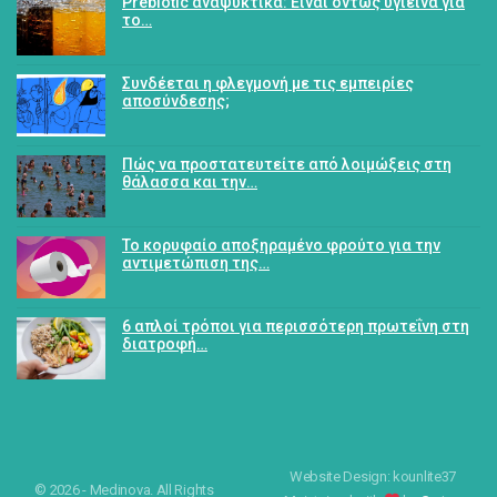
Prebiotic αναψυκτικά: Είναι όντως υγιεινά για
το…
Συνδέεται η φλεγμονή με τις εμπειρίες
αποσύνδεσης;
Πώς να προστατευτείτε από λοιμώξεις στη
θάλασσα και την…
Το κορυφαίο αποξηραμένο φρούτο για την
αντιμετώπιση της…
6 απλοί τρόποι για περισσότερη πρωτεΐνη στη
διατροφή…
Website Design: kounlite37
© 2026 - Medinova. All Rights