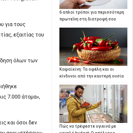
6 απλοί τρόποι για περισσότερη
πρωτεΐνη στη διατροφή σου
υ για τους
ίας, εξαιτίας του
είδηση όλων των
Καψαϊκίνη: Τα οφέλη και οι
κίνδυνοι από την καυτερή ουσία
οιήθηκε
ς 7.000 άτομα»,
ς και όσοι δεν
Πώς να τρέφεστε υγιεινά με
σον αρρωστήσουν».
χαμηλό budget: Ο απόλυτος