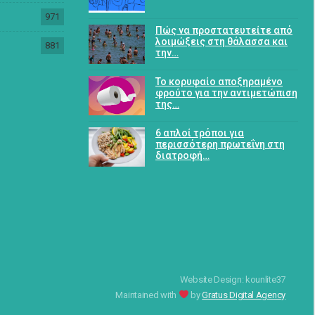
971
Πώς να προστατευτείτε από
λοιμώξεις στη θάλασσα και
881
την…
Το κορυφαίο αποξηραμένο
φρούτο για την αντιμετώπιση
της…
6 απλοί τρόποι για
περισσότερη πρωτεΐνη στη
διατροφή…
Website Design: kounlite37
Maintained with
by
Gratus Digital Agency