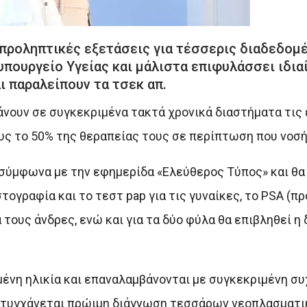
 προληπτικές εξετάσεις για τέσσερις διαδεδομ
υπουργείο Υγείας και μάλιστα επιφυλάσσει ιδια
ι παραλείπουν τα τσεκ απ.
κάνουν σε συγκεκριμένα τακτά χρονικά διαστήματα τις
υς το 50% της θεραπείας τους σε περίπτωση που νοσή
 σύμφωνα με την εφημερίδα «Ελεύθερος Τύπος» και θα
ογραφία και το τεστ pap για τις γυναίκες, το PSA (π
 τους άνδρες, ενώ και για τα δύο φύλα θα επιβληθεί η 
μένη ηλικία και επαναλαμβάνονται με συγκεκριμένη συ
πιτυγχάνεται πρώιμη διάγνωση τεσσάρων νεοπλασματ