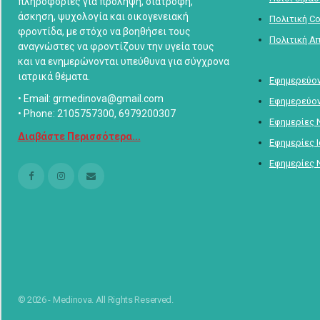
πληροφορίες για πρόληψη, διατροφή,
άσκηση, ψυχολογία και οικογενειακή
Πολιτική C
φροντίδα, με στόχο να βοηθήσει τους
Πολιτική Α
αναγνώστες να φροντίζουν την υγεία τους
και να ενημερώνονται υπεύθυνα για σύγχρονα
ιατρικά θέματα.
Εφημερεύον
• Email: grmedinova@gmail.com
Εφημερεύον
• Phone: 2105757300, 6979200307
Εφημερίες 
Διαβάστε Περισσότερα...
Εφημερίες 
Εφημερίες 
© 2026 - Medinova. All Rights Reserved.