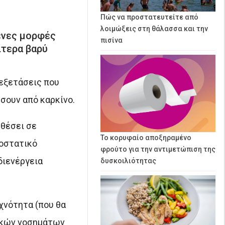
Πώς να προστατευτείτε από
λοιμώξεις στη θάλασσα και την
ένες μορφές
πισίνα
ίτερα βαρύ
 εξετάσεις που
σουν από καρκίνο.
 θέσει σε
Το κορυφαίο αποξηραμένο
ροστατικό
φρούτο για την αντιμετώπιση της
διενέργεια
δυσκοιλιότητας
χνότητα (που θα
ικών νοσημάτων