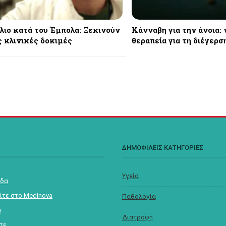
λιο κατά του Έμπολα: Ξεκινούν
Κάνναβη για την άνοια:
ς κλινικές δοκιμές
θεραπεία για τη διέγερσ
Σ
ΔΗΜΟΦΙΛΕΙΣ ΚΑΤΗΓΟΡΙΕΣ
Υγεία
ίδα
ίτε στο Medinova
Παθολογία
α
Διατροφή
στε