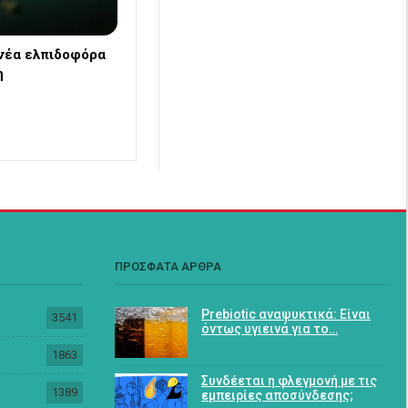
 νέα ελπιδοφόρα
η
ΠΡΟΣΦΑΤΑ ΑΡΘΡΑ
Prebiotic αναψυκτικά: Είναι
3541
όντως υγιεινά για το…
1863
Συνδέεται η φλεγμονή με τις
1389
εμπειρίες αποσύνδεσης;