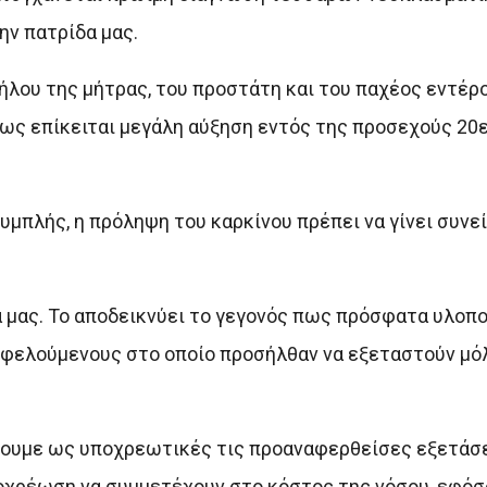
ην πατρίδα μας.
χήλου της μήτρας, του προστάτη και του παχέος εντέρο
ς επίκειται μεγάλη αύξηση εντός της προσεχούς 20ετ
υμπλής, η πρόληψη του καρκίνου πρέπει να γίνει συν
ία μας. Το αποδεικνύει το γεγονός πως πρόσφατα υλοπ
φελούμενους στο οποίο προσήλθαν να εξεταστούν μόλι
σουμε ως υποχρεωτικές τις προαναφερθείσες εξετάσει
ποχρέωση να συμμετέχουν στο κόστος της νόσου, εφό