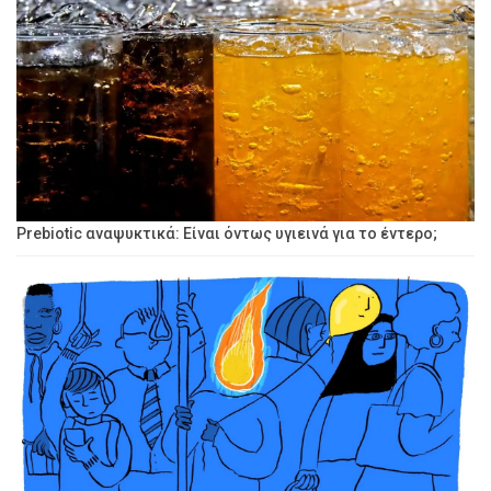
Prebiotic αναψυκτικά: Είναι όντως υγιεινά για το έντερο;