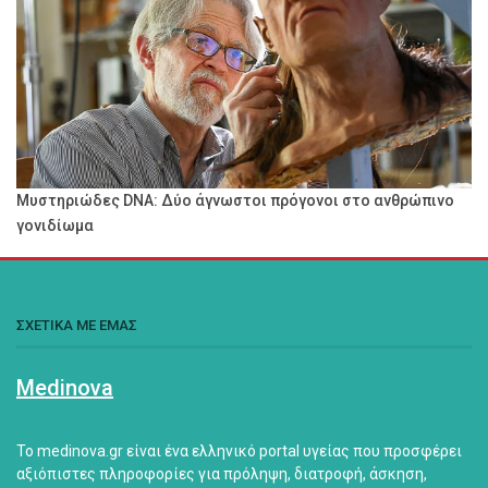
Μυστηριώδες DNA: Δύο άγνωστοι πρόγονοι στο ανθρώπινο
γονιδίωμα
ΣΧΕΤΙΚΑ ΜΕ ΕΜΑΣ
Medinova
Το medinova.gr είναι ένα ελληνικό portal υγείας που προσφέρει
αξιόπιστες πληροφορίες για πρόληψη, διατροφή, άσκηση,