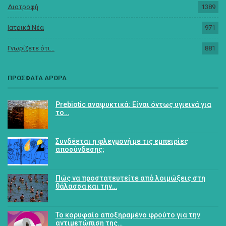
Διατροφή
1389
Ιατρικά Νέα
971
Γνωρίζετε ότι...
881
ΠΡΟΣΦΑΤΑ ΑΡΘΡΑ
Prebiotic αναψυκτικά: Είναι όντως υγιεινά για
το…
Συνδέεται η φλεγμονή με τις εμπειρίες
αποσύνδεσης;
Πώς να προστατευτείτε από λοιμώξεις στη
θάλασσα και την…
Το κορυφαίο αποξηραμένο φρούτο για την
αντιμετώπιση της…