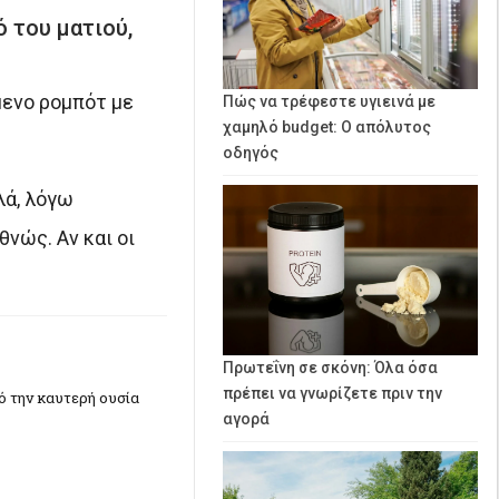
 του ματιού,
μενο ρομπότ με
Πώς να τρέφεστε υγιεινά με
χαμηλό budget: Ο απόλυτος
οδηγός
λά, λόγω
θνώς. Αν και οι
Πρωτεΐνη σε σκόνη: Όλα όσα
πρέπει να γνωρίζετε πριν την
πό την καυτερή ουσία
αγορά