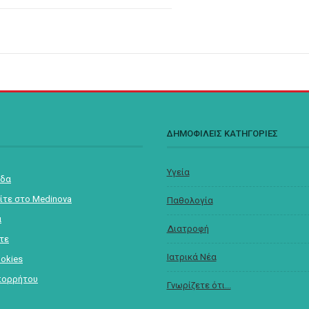
Σ
ΔΗΜΟΦΙΛΕΙΣ ΚΑΤΗΓΟΡΙΕΣ
Υγεία
ίδα
ίτε στο Medinova
Παθολογία
α
Διατροφή
στε
Ιατρικά Νέα
ookies
πορρήτου
Γνωρίζετε ότι...