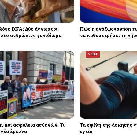
δες DNA: Δύο άγνωστοι
Πώς η αναζωογόνηση τ
 στο ανθρώπινο γονιδίωμα
να καθυστερήσει τη γή
ΥΓΕΙΑ
n και ασφάλεια ασθενών: Τι
Τα οφέλη της άσκησης γ
 νέα έρευνα
υγεία