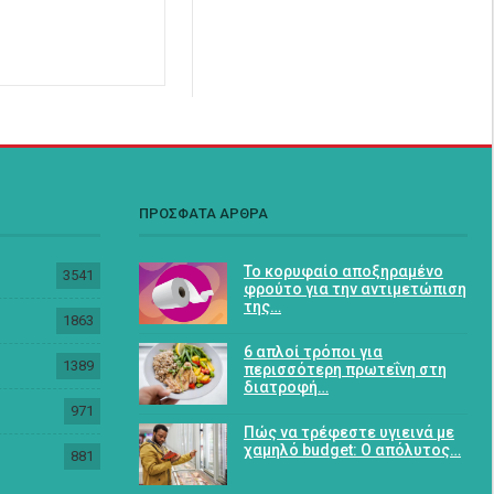
ΠΡΟΣΦΑΤΑ ΑΡΘΡΑ
Το κορυφαίο αποξηραμένο
3541
φρούτο για την αντιμετώπιση
της…
1863
6 απλοί τρόποι για
1389
περισσότερη πρωτεΐνη στη
διατροφή…
971
Πώς να τρέφεστε υγιεινά με
χαμηλό budget: Ο απόλυτος…
881