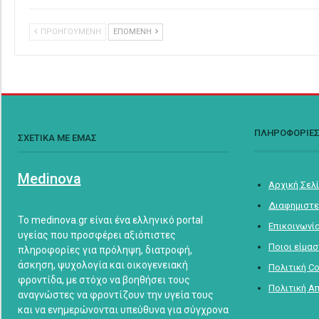
ΠΡΟΗΓΟΥΜΕΝΗ
ΕΠΟΜΕΝΗ
ΠΛΗΡΟΦΟΡΙΕ
ΣΧΕΤΙΚΑ ΜΕ ΕΜΑΣ
Medinova
Αρχική Σελ
Διαφημιστε
Το medinova.gr είναι ένα ελληνικό portal
Επικοινωνί
υγείας που προσφέρει αξιόπιστες
Ποιοι είμα
πληροφορίες για πρόληψη, διατροφή,
άσκηση, ψυχολογία και οικογενειακή
Πολιτική C
φροντίδα, με στόχο να βοηθήσει τους
Πολιτική Α
αναγνώστες να φροντίζουν την υγεία τους
και να ενημερώνονται υπεύθυνα για σύγχρονα