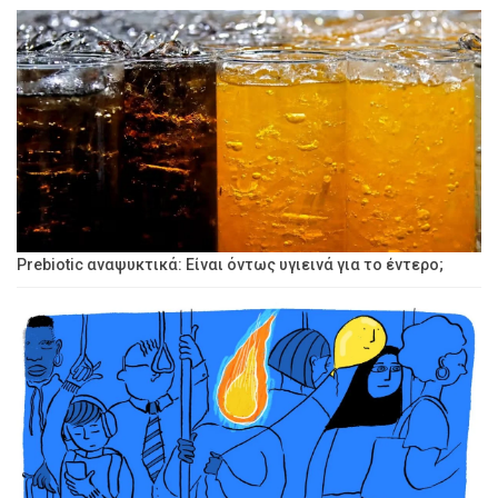
Prebiotic αναψυκτικά: Είναι όντως υγιεινά για το έντερο;