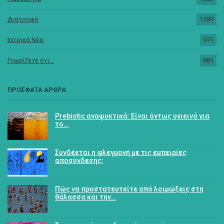
Διατροφή
1389
Ιατρικά Νέα
971
Γνωρίζετε ότι...
881
ΠΡΟΣΦΑΤΑ ΑΡΘΡΑ
Prebiotic αναψυκτικά: Είναι όντως υγιεινά για
το…
Συνδέεται η φλεγμονή με τις εμπειρίες
αποσύνδεσης;
Πώς να προστατευτείτε από λοιμώξεις στη
θάλασσα και την…