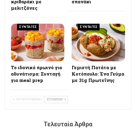
κριθαράκι με
σπανάκι
μελιτζάνες
ΣΥΝΤΑΓΕΣ
ΣΥΝΤΑΓΕΣ
Το ιδανικό πρωινό για
Γεμιστή Πατάτα με
αδυνάτισμα: Συνταγή
Κοτόπουλο: Ένα Γεύμα
για meal prep
με 31g Πρωτεΐνης
ΠΡΟΗΓΟΥΜΕΝΗ
ΕΠΟΜΕΝΗ
Τελευταία Άρθρα