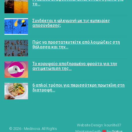
το…
Συνδέεται η φλεγμονή με τις εμπειρίες
αποσύνδεσης;
Πώς να προστατευτείτε από λοιμώξεις στη
θάλασσα και την…
Το κορυφαίο αποξηραμένο φρούτο για την
αντιμετώπιση της…
6 απλοί τρόποι για περισσότερη πρωτεΐνη στη
διατροφή…
Website Design: kounlite37
© 2026 - Medinova. All Rights
Maintained with
by
Gratus