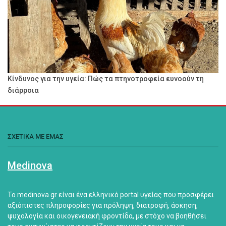
Κίνδυνος για την υγεία: Πώς τα πτηνοτροφεία ευνοούν τη
διάρροια
ΣΧΕΤΙΚΑ ΜΕ ΕΜΑΣ
Medinova
Το medinova.gr είναι ένα ελληνικό portal υγείας που προσφέρει
αξιόπιστες πληροφορίες για πρόληψη, διατροφή, άσκηση,
ψυχολογία και οικογενειακή φροντίδα, με στόχο να βοηθήσει