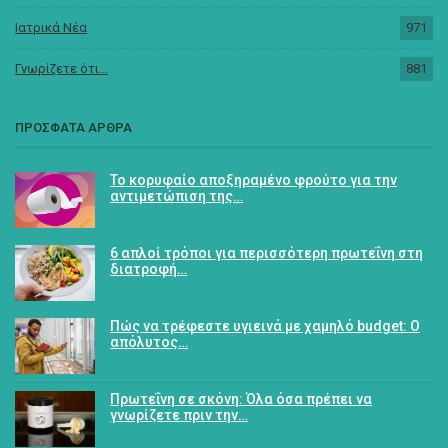
Ιατρικά Νέα
971
Γνωρίζετε ότι...
881
ΠΡΟΣΦΑΤΑ ΑΡΘΡΑ
Το κορυφαίο αποξηραμένο φρούτο για την
αντιμετώπιση της…
6 απλοί τρόποι για περισσότερη πρωτεΐνη στη
διατροφή…
Πώς να τρέφεστε υγιεινά με χαμηλό budget: Ο
απόλυτος…
Πρωτεΐνη σε σκόνη: Όλα όσα πρέπει να
γνωρίζετε πριν την…