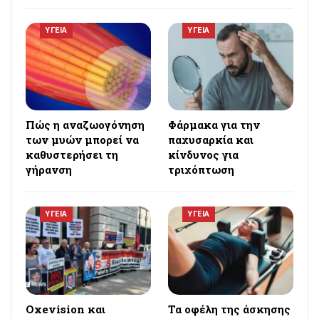
ΥΓΕΙΑ
ΥΓΕΙΑ
Πώς η αναζωογόνηση
Φάρμακα για την
των μυών μπορεί να
παχυσαρκία και
καθυστερήσει τη
κίνδυνος για
γήρανση
τριχόπτωση
ΥΓΕΙΑ
ΥΓΕΙΑ
Oxevision και
Τα οφέλη της άσκησης