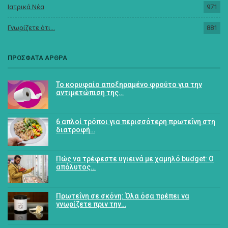
Ιατρικά Νέα
971
Γνωρίζετε ότι...
881
ΠΡΟΣΦΑΤΑ ΑΡΘΡΑ
Το κορυφαίο αποξηραμένο φρούτο για την
αντιμετώπιση της…
6 απλοί τρόποι για περισσότερη πρωτεΐνη στη
διατροφή…
Πώς να τρέφεστε υγιεινά με χαμηλό budget: Ο
απόλυτος…
Πρωτεΐνη σε σκόνη: Όλα όσα πρέπει να
γνωρίζετε πριν την…