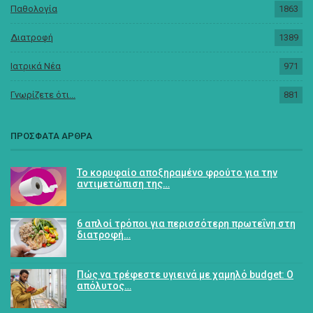
Παθολογία
1863
Διατροφή
1389
Ιατρικά Νέα
971
Γνωρίζετε ότι...
881
ΠΡΟΣΦΑΤΑ ΑΡΘΡΑ
Το κορυφαίο αποξηραμένο φρούτο για την
αντιμετώπιση της…
6 απλοί τρόποι για περισσότερη πρωτεΐνη στη
διατροφή…
Πώς να τρέφεστε υγιεινά με χαμηλό budget: Ο
απόλυτος…