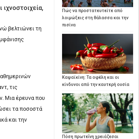
ι ιχνοστοιχεία,
Πώς να προστατευτείτε από
λοιμώξεις στη θάλασσα και την
πισίνα
ενώ βελτιώνει τη
εμφάνισης
 καθημερινών
Καψαϊκίνη: Τα οφέλη και οι
κίνδυνοι από την καυτερή ουσία
ντ, τις
ν. Μια έρευνα που
ιώσει τα ποσοστά
κά και την
Πόση πρωτεΐνη χρειάζεσαι