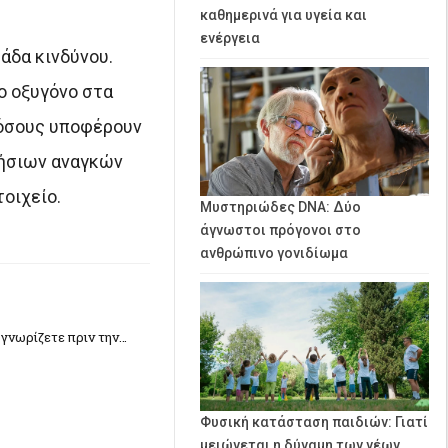
καθημερινά για υγεία και
ενέργεια
μάδα κινδύνου.
ο οξυγόνο στα
 όσους υποφέρουν
ρήσιων αναγκών
τοιχείο.
Μυστηριώδες DNA: Δύο
άγνωστοι πρόγονοι στο
ανθρώπινο γονιδίωμα
 γνωρίζετε πριν την…
Φυσική κατάσταση παιδιών: Γιατί
μειώνεται η δύναμη των νέων