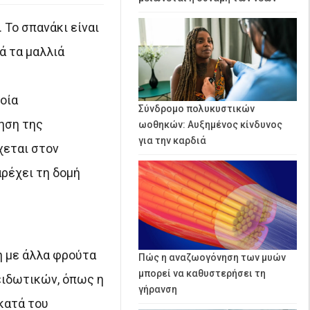
. Το σπανάκι είναι
ά τα μαλλιά
οία
Σύνδρομο πολυκυστικών
ρηση της
ωοθηκών: Αυξημένος κίνδυνος
για την καρδιά
χεται στον
αρέχει τη δομή
η με άλλα φρούτα
Πώς η αναζωογόνηση των μυών
μπορεί να καθυστερήσει τη
ξειδωτικών, όπως η
γήρανση
κατά του