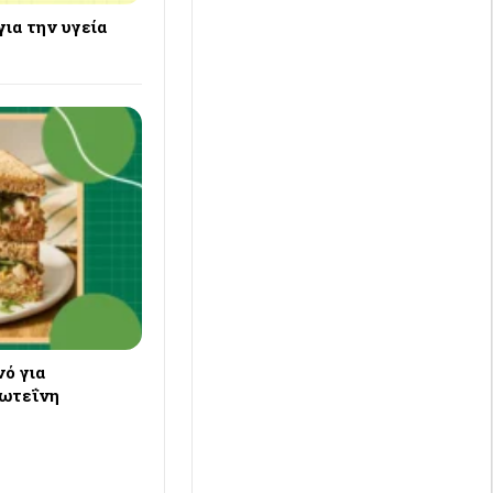
για την υγεία
ό για
ρωτεΐνη