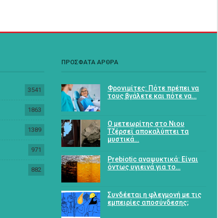
ΠΡΟΣΦΑΤΑ ΑΡΘΡΑ
Φρονιμίτες: Πότε πρέπει να
3541
τους βγάλετε και πότε να…
1863
Ο μετεωρίτης στο Νιου
1389
Τζέρσεϊ αποκαλύπτει τα
μυστικά…
971
Prebiotic αναψυκτικά: Είναι
όντως υγιεινά για το…
882
Συνδέεται η φλεγμονή με τις
εμπειρίες αποσύνδεσης;