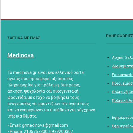
ΠΛΗΡΟΦΟΡΙΕ
ΣΧΕΤΙΚΑ ΜΕ ΕΜΑΣ
Medinova
Αρχική Σελ
Διαφημιστε
Το medinova.gr είναι ένα ελληνικό portal
Επικοινωνί
υγείας που προσφέρει αξιόπιστες
Ποιοι είμα
πληροφορίες για πρόληψη, διατροφή,
άσκηση, ψυχολογία και οικογενειακή
Πολιτική C
φροντίδα, με στόχο να βοηθήσει τους
Πολιτική Α
αναγνώστες να φροντίζουν την υγεία τους
και να ενημερώνονται υπεύθυνα για σύγχρονα
ιατρικά θέματα.
Εφημερεύον
• Email: grmedinova@gmail.com
Εφημερεύον
• Phone: 2105757300, 6979200307