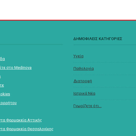
Σ
ΔΗΜΟΦΙΛΕΙΣ ΚΑΤΗΓΟΡΙΕΣ
Υγεία
ίδα
ίτε στο Medinova
Παθολογία
α
Διατροφή
στε
Ιατρικά Νέα
ookies
πορρήτου
Γνωρίζετε ότι...
τα Φαρμακεία Αττικής
τα Φαρμακεία Θεσσαλονίκης