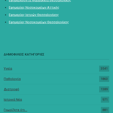
Εφημερεύοντα Φαρμακεία Θεσσαλονίκης
Εφημερίες Νοσοκομείων Αττικής
Εφημερίες Ιατρών Θεσσαλονίκης
Εφημερίες Νοσοκομείων Θεσσαλονίκης
ΔΗΜΟΦΙΛΕΙΣ ΚΑΤΗΓΟΡΙΕΣ
Υγεία
3541
Παθολογία
1863
Διατροφή
1389
Ιατρικά Νέα
971
Γνωρίζετε ότι...
881