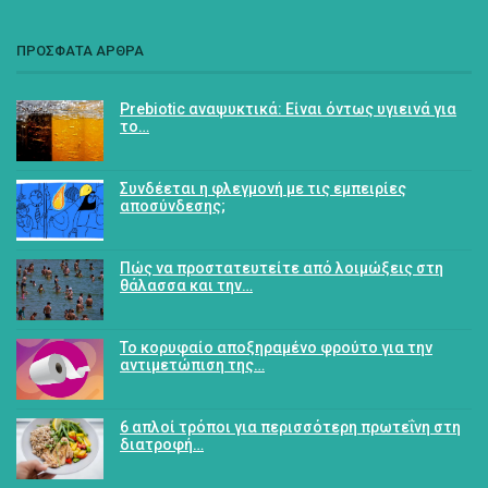
ΠΡΟΣΦΑΤΑ ΑΡΘΡΑ
Prebiotic αναψυκτικά: Είναι όντως υγιεινά για
το…
Συνδέεται η φλεγμονή με τις εμπειρίες
αποσύνδεσης;
Πώς να προστατευτείτε από λοιμώξεις στη
θάλασσα και την…
Το κορυφαίο αποξηραμένο φρούτο για την
αντιμετώπιση της…
6 απλοί τρόποι για περισσότερη πρωτεΐνη στη
διατροφή…