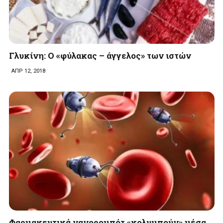
Γλυκίνη: Ο «φύλακας – άγγελος» των ιστών
ΑΠΡ 12, 2018
Φαρμακευτικά νανορομπότ «κολυμπούν» μέσα