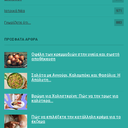
Ιατρικά Νέα
971
Γνωρίζετε ότι...
883
ΠΡΟΣΦΑΤΑ ΑΡΘΡΑ
Οφέλη των κρεμμυδιών στην υγεία και σωστή
αποθήκευση
Σαλάτα με Αγγούρι, Καλαμπόκι και Φασόλια: Η
Απόλυτη…
Βρώμη για Χοληστερίνη: Πώς να την τρως για
καλύτερα…
Πώς να επιλέξετε την κατάλληλη κρέμα για το
έκζεμα