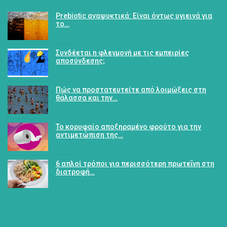
Prebiotic αναψυκτικά: Είναι όντως υγιεινά για
το…
Συνδέεται η φλεγμονή με τις εμπειρίες
αποσύνδεσης;
Πώς να προστατευτείτε από λοιμώξεις στη
θάλασσα και την…
Το κορυφαίο αποξηραμένο φρούτο για την
αντιμετώπιση της…
6 απλοί τρόποι για περισσότερη πρωτεΐνη στη
διατροφή…