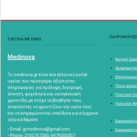
ΠΛΗΡΟΦΟΡΙΕ
ΣΧΕΤΙΚΑ ΜΕ ΕΜΑΣ
Medinova
Αρχική Σελ
Διαφημιστε
Το medinova.gr είναι ένα ελληνικό portal
Επικοινωνί
υγείας που προσφέρει αξιόπιστες
Ποιοι είμα
πληροφορίες για πρόληψη, διατροφή,
άσκηση, ψυχολογία και οικογενειακή
Πολιτική C
φροντίδα, με στόχο να βοηθήσει τους
Πολιτική Α
αναγνώστες να φροντίζουν την υγεία τους
και να ενημερώνονται υπεύθυνα για σύγχρονα
ιατρικά θέματα.
Εφημερεύον
• Email: grmedinova@gmail.com
Εφημερεύον
• Phone: 2105757300, 6979200307