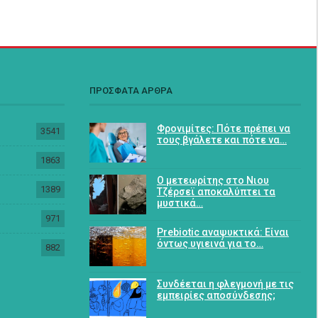
ΠΡΟΣΦΑΤΑ ΑΡΘΡΑ
Φρονιμίτες: Πότε πρέπει να
3541
τους βγάλετε και πότε να…
1863
Ο μετεωρίτης στο Νιου
1389
Τζέρσεϊ αποκαλύπτει τα
μυστικά…
971
Prebiotic αναψυκτικά: Είναι
όντως υγιεινά για το…
882
Συνδέεται η φλεγμονή με τις
εμπειρίες αποσύνδεσης;