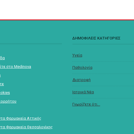
Σ
ΔΗΜΟΦΙΛΕΙΣ ΚΑΤΗΓΟΡΙΕΣ
Υγεία
ίδα
ίτε στο Medinova
Παθολογία
α
Διατροφή
στε
Ιατρικά Νέα
ookies
πορρήτου
Γνωρίζετε ότι...
τα Φαρμακεία Αττικής
τα Φαρμακεία Θεσσαλονίκης