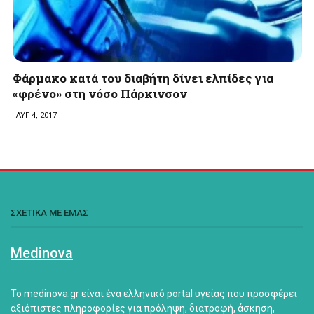
Φάρμακο κατά του διαβήτη δίνει ελπίδες για
«φρένο» στη νόσο Πάρκινσον
ΑΥΓ 4, 2017
ΣΧΕΤΙΚΑ ΜΕ ΕΜΑΣ
Medinova
Το medinova.gr είναι ένα ελληνικό portal υγείας που προσφέρει
αξιόπιστες πληροφορίες για πρόληψη, διατροφή, άσκηση,