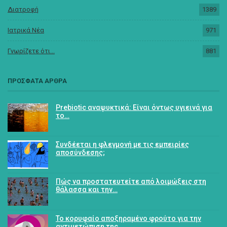
Διατροφή
1389
Ιατρικά Νέα
971
Γνωρίζετε ότι...
881
ΠΡΟΣΦΑΤΑ ΑΡΘΡΑ
Prebiotic αναψυκτικά: Είναι όντως υγιεινά για
το…
Συνδέεται η φλεγμονή με τις εμπειρίες
αποσύνδεσης;
Πώς να προστατευτείτε από λοιμώξεις στη
θάλασσα και την…
Το κορυφαίο αποξηραμένο φρούτο για την
αντιμετώπιση της…