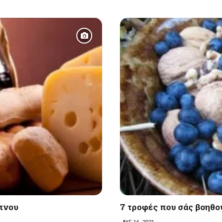
ύπνου
7 τροφές που σάς βοηθο