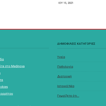
ΙΟΥ 15, 2021
Σ
ΔΗΜΟΦΙΛΕΙΣ ΚΑΤΗΓΟΡΙΕΣ
Υγεία
ίδα
ίτε στο Medinova
Παθολογία
α
Διατροφή
στε
Ιατρικά Νέα
ookies
πορρήτου
Γνωρίζετε ότι...