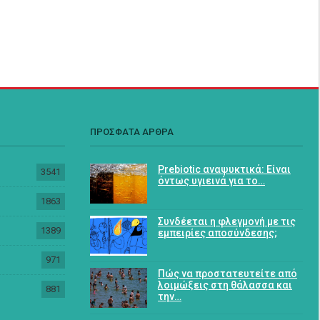
ΠΡΟΣΦΑΤΑ ΑΡΘΡΑ
Prebiotic αναψυκτικά: Είναι
3541
όντως υγιεινά για το…
1863
Συνδέεται η φλεγμονή με τις
1389
εμπειρίες αποσύνδεσης;
971
Πώς να προστατευτείτε από
λοιμώξεις στη θάλασσα και
881
την…