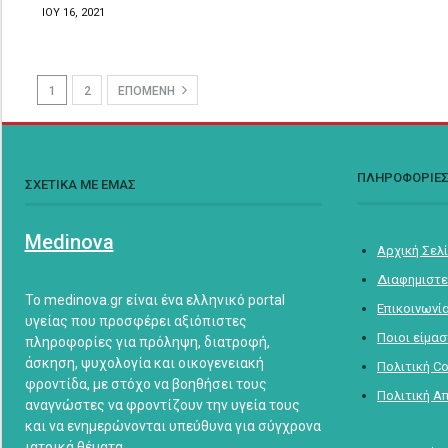
ΙΟΥ 16, 2021
1
2
ΕΠΟΜΕΝΗ
ΠΛΗΡΟΦΟΡΙΕ
ΣΧΕΤΙΚΑ ΜΕ ΕΜΑΣ
Medinova
Αρχική Σελ
Διαφημιστε
Το medinova.gr είναι ένα ελληνικό portal
Επικοινωνί
υγείας που προσφέρει αξιόπιστες
Ποιοι είμα
πληροφορίες για πρόληψη, διατροφή,
άσκηση, ψυχολογία και οικογενειακή
Πολιτική C
φροντίδα, με στόχο να βοηθήσει τους
Πολιτική Α
αναγνώστες να φροντίζουν την υγεία τους
και να ενημερώνονται υπεύθυνα για σύγχρονα
ιατρικά θέματα.