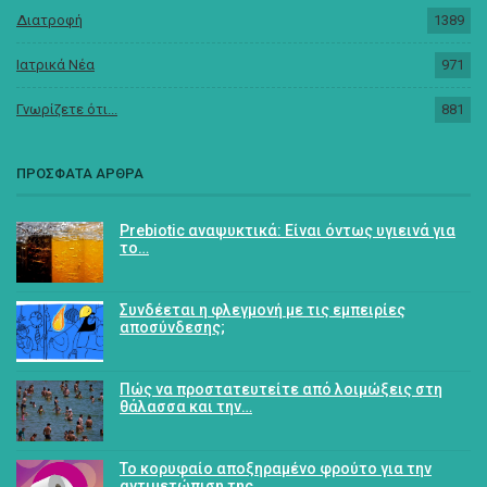
Διατροφή
1389
Ιατρικά Νέα
971
Γνωρίζετε ότι...
881
ΠΡΟΣΦΑΤΑ ΑΡΘΡΑ
Prebiotic αναψυκτικά: Είναι όντως υγιεινά για
το…
Συνδέεται η φλεγμονή με τις εμπειρίες
αποσύνδεσης;
Πώς να προστατευτείτε από λοιμώξεις στη
θάλασσα και την…
Το κορυφαίο αποξηραμένο φρούτο για την
αντιμετώπιση της…