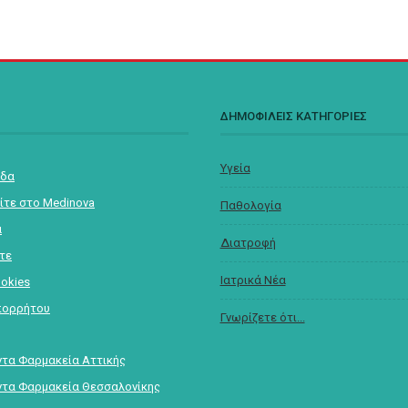
Σ
ΔΗΜΟΦΙΛΕΙΣ ΚΑΤΗΓΟΡΙΕΣ
Υγεία
ίδα
ίτε στο Medinova
Παθολογία
α
Διατροφή
στε
Ιατρικά Νέα
ookies
πορρήτου
Γνωρίζετε ότι...
τα Φαρμακεία Αττικής
τα Φαρμακεία Θεσσαλονίκης