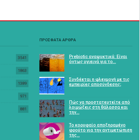
ΠΡΟΣΦΑΤΑ ΑΡΘΡΑ
Prebiotic αναψυκτικά: Είναι
3541
όντως υγιεινά για το…
1863
Συνδέεται η φλεγμονή με τις
1389
εμπειρίες αποσύνδεσης;
971
Πώς να προστατευτείτε από
λοιμώξεις στη θάλασσα και
881
την…
Το κορυφαίο αποξηραμένο
φρούτο για την αντιμετώπιση
της…