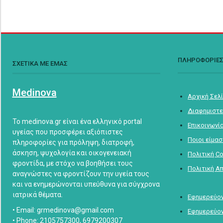
ΠΛΗΡΟΦΟΡΙΕ
ΣΧΕΤΙΚΑ ΜΕ ΕΜΑΣ
Medinova
Αρχική Σελ
Διαφημιστε
Το medinova.gr είναι ένα ελληνικό portal
Επικοινωνί
υγείας που προσφέρει αξιόπιστες
Ποιοι είμα
πληροφορίες για πρόληψη, διατροφή,
άσκηση, ψυχολογία και οικογενειακή
Πολιτική C
φροντίδα, με στόχο να βοηθήσει τους
Πολιτική Α
αναγνώστες να φροντίζουν την υγεία τους
και να ενημερώνονται υπεύθυνα για σύγχρονα
ιατρικά θέματα.
Εφημερεύον
• Email: grmedinova@gmail.com
Εφημερεύον
• Phone: 2105757300, 6979200307