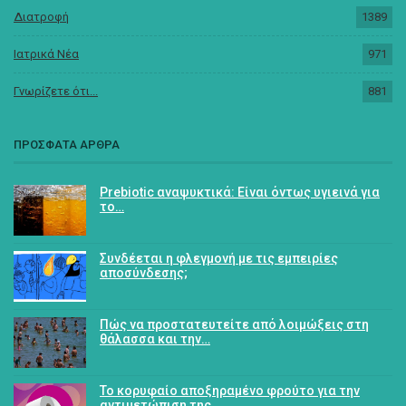
Διατροφή
1389
Ιατρικά Νέα
971
Γνωρίζετε ότι...
881
ΠΡΟΣΦΑΤΑ ΑΡΘΡΑ
Prebiotic αναψυκτικά: Είναι όντως υγιεινά για
το…
Συνδέεται η φλεγμονή με τις εμπειρίες
αποσύνδεσης;
Πώς να προστατευτείτε από λοιμώξεις στη
θάλασσα και την…
Το κορυφαίο αποξηραμένο φρούτο για την
αντιμετώπιση της…