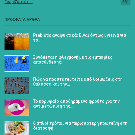
Γνωρίζετε ότι...
881
ΠΡΟΣΦΑΤΑ ΑΡΘΡΑ
Prebiotic αναψυκτικά: Είναι όντως υγιεινά για
το…
Συνδέεται η φλεγμονή με τις εμπειρίες
αποσύνδεσης;
Πώς να προστατευτείτε από λοιμώξεις στη
θάλασσα και την…
Το κορυφαίο αποξηραμένο φρούτο για την
αντιμετώπιση της…
6 απλοί τρόποι για περισσότερη πρωτεΐνη στη
διατροφή…