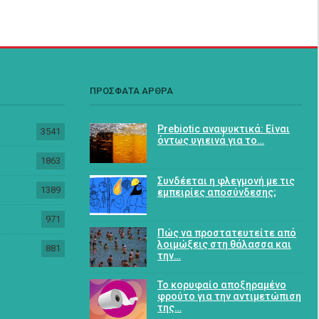
ΠΡΟΣΦΑΤΑ ΑΡΘΡΑ
Prebiotic αναψυκτικά: Είναι
3541
όντως υγιεινά για το…
1863
Συνδέεται η φλεγμονή με τις
1389
εμπειρίες αποσύνδεσης;
971
Πώς να προστατευτείτε από
λοιμώξεις στη θάλασσα και
881
την…
Το κορυφαίο αποξηραμένο
φρούτο για την αντιμετώπιση
της…