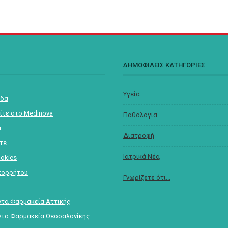
Σ
ΔΗΜΟΦΙΛΕΙΣ ΚΑΤΗΓΟΡΙΕΣ
Υγεία
ίδα
ίτε στο Medinova
Παθολογία
α
Διατροφή
στε
Ιατρικά Νέα
ookies
πορρήτου
Γνωρίζετε ότι...
τα Φαρμακεία Αττικής
τα Φαρμακεία Θεσσαλονίκης