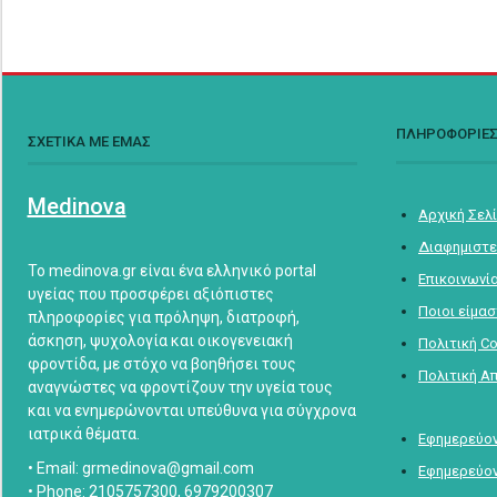
ΠΛΗΡΟΦΟΡΙΕ
ΣΧΕΤΙΚΑ ΜΕ ΕΜΑΣ
Medinova
Αρχική Σελ
Διαφημιστε
Το medinova.gr είναι ένα ελληνικό portal
Επικοινωνί
υγείας που προσφέρει αξιόπιστες
Ποιοι είμα
πληροφορίες για πρόληψη, διατροφή,
άσκηση, ψυχολογία και οικογενειακή
Πολιτική C
φροντίδα, με στόχο να βοηθήσει τους
Πολιτική Α
αναγνώστες να φροντίζουν την υγεία τους
και να ενημερώνονται υπεύθυνα για σύγχρονα
ιατρικά θέματα.
Εφημερεύον
• Email: grmedinova@gmail.com
Εφημερεύον
• Phone: 2105757300, 6979200307