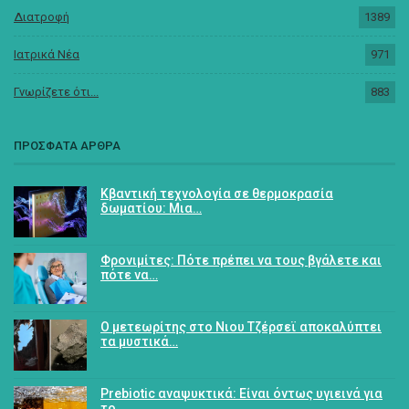
Διατροφή
1389
Ιατρικά Νέα
971
Γνωρίζετε ότι...
883
ΠΡΟΣΦΑΤΑ ΑΡΘΡΑ
Κβαντική τεχνολογία σε θερμοκρασία
δωματίου: Μια…
Φρονιμίτες: Πότε πρέπει να τους βγάλετε και
πότε να…
Ο μετεωρίτης στο Νιου Τζέρσεϊ αποκαλύπτει
τα μυστικά…
Prebiotic αναψυκτικά: Είναι όντως υγιεινά για
το…