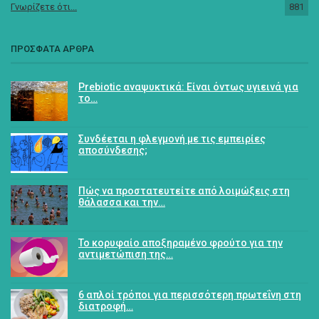
Γνωρίζετε ότι...
881
ΠΡΟΣΦΑΤΑ ΑΡΘΡΑ
Prebiotic αναψυκτικά: Είναι όντως υγιεινά για
το…
Συνδέεται η φλεγμονή με τις εμπειρίες
αποσύνδεσης;
Πώς να προστατευτείτε από λοιμώξεις στη
θάλασσα και την…
Το κορυφαίο αποξηραμένο φρούτο για την
αντιμετώπιση της…
6 απλοί τρόποι για περισσότερη πρωτεΐνη στη
διατροφή…