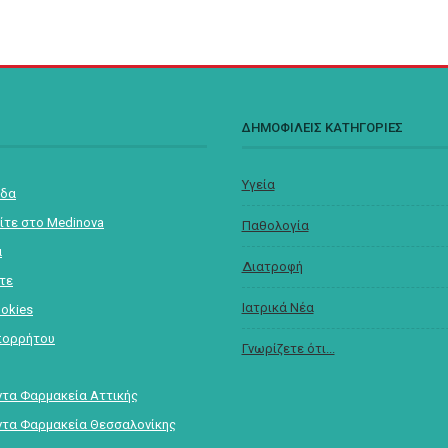
Σ
ΔΗΜΟΦΙΛΕΙΣ ΚΑΤΗΓΟΡΙΕΣ
Υγεία
ίδα
ίτε στο Medinova
Παθολογία
α
Διατροφή
στε
Ιατρικά Νέα
ookies
πορρήτου
Γνωρίζετε ότι...
τα Φαρμακεία Αττικής
τα Φαρμακεία Θεσσαλονίκης