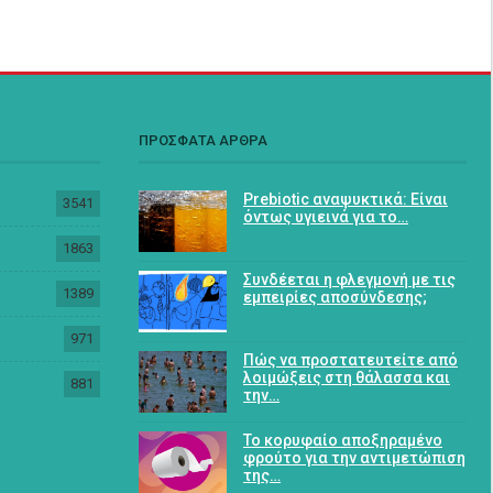
ΠΡΟΣΦΑΤΑ ΑΡΘΡΑ
Prebiotic αναψυκτικά: Είναι
3541
όντως υγιεινά για το…
1863
Συνδέεται η φλεγμονή με τις
1389
εμπειρίες αποσύνδεσης;
971
Πώς να προστατευτείτε από
λοιμώξεις στη θάλασσα και
881
την…
Το κορυφαίο αποξηραμένο
φρούτο για την αντιμετώπιση
της…