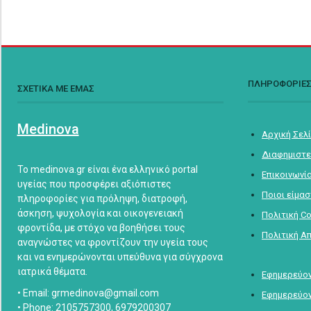
ΠΛΗΡΟΦΟΡΙΕ
ΣΧΕΤΙΚΑ ΜΕ ΕΜΑΣ
Medinova
Αρχική Σελ
Διαφημιστε
Το medinova.gr είναι ένα ελληνικό portal
Επικοινωνί
υγείας που προσφέρει αξιόπιστες
Ποιοι είμα
πληροφορίες για πρόληψη, διατροφή,
άσκηση, ψυχολογία και οικογενειακή
Πολιτική C
φροντίδα, με στόχο να βοηθήσει τους
Πολιτική Α
αναγνώστες να φροντίζουν την υγεία τους
και να ενημερώνονται υπεύθυνα για σύγχρονα
ιατρικά θέματα.
Εφημερεύον
• Email: grmedinova@gmail.com
Εφημερεύον
• Phone: 2105757300, 6979200307