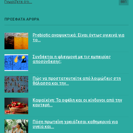
Γνωρίζετε ότι...
881
ΠΡΟΣΦΑΤΑ ΑΡΘΡΑ
Prebiotic αναψυκτικά: Είναι όντως υγιεινά για
το…
Συνδέεται η φλεγμονή με τις εμπειρίες
αποσύνδεσης;
Πώς να προστατευτείτε από λοιμώξεις στη
θάλασσα και την…
Καψαϊκίνη: Τα οφέλη και οι κίνδυνοι από την
καυτερή…
Πόση πρωτεΐνη χρειάζεσαι καθημερινά για
υγεία και…