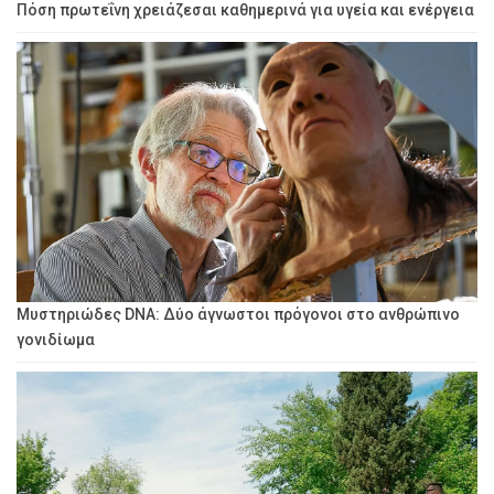
Πόση πρωτεΐνη χρειάζεσαι καθημερινά για υγεία και ενέργεια
Μυστηριώδες DNA: Δύο άγνωστοι πρόγονοι στο ανθρώπινο
γονιδίωμα