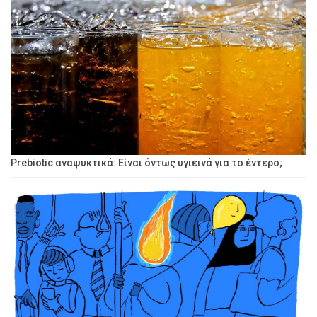
Prebiotic αναψυκτικά: Είναι όντως υγιεινά για το έντερο;