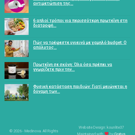
αντιμετώπιση της…
6 απλοί τρόποι για περισσότερη πρωτεΐνη στη
διατροφή…
Πώς να τρέφεστε υγιεινά με χαμηλό budget: Ο
απόλυτος…
Πρωτεΐνη σε σκόνη: Όλα όσα πρέπει να
γνωρίζετε πριν την…
Φυσική κατάσταση παιδιών: Γιατί μειώνεται η
δύναμη των…
Website Design: kounlite37
© 2026 - Medinova. All Rights
Maintained with
by
Gratus