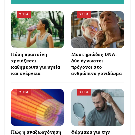
ΥΓΕΙΑ
ΥΓΕΙΑ
Πόση πρωτεΐνη
Μυστηριώδες DNA:
χρειάζεσαι
Δύο άγνωστοι
καθημερινά για υγεία
πρόγονοι στο
και ενέργεια
ανθρώπινο γονιδίωμα
ΥΓΕΙΑ
ΥΓΕΙΑ
Πώς η αναζωογόνηση
Φάρμακα για την