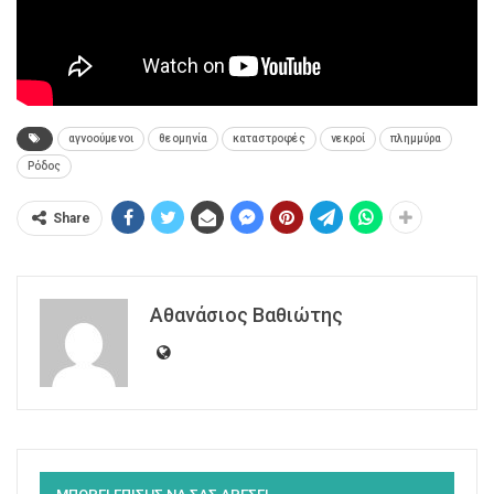
αγνοούμενοι
θεομηνία
καταστροφές
νεκροί
πλημμύρα
Ρόδος
Share
Αθανάσιος Βαθιώτης