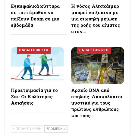
Εγκεφαλικά κύτταρα
Η νόσος Αλτσχάιμερ
σε τσιπ έμαθαν να
μπορεί να ξεκινά με
παίζουν Doom σε μια
μια σιωπηλή μείωση
εβδομάδα
της ροής του αίματος
στον…
UNCATEGORIZED
UNCATEGORIZED
Προετοιμασία για το
Αρχαίο DNA από
Σκι: Οι Καλύτερες
σπηλιές: Αποκαλύπτει
Ασκήσεις
μυστικά για τους
πρώτους ανθρώπους
και τους…
ΠΡΟΗΓΟΥΜΕΝΗ
ΕΠΟΜΕΝΗ