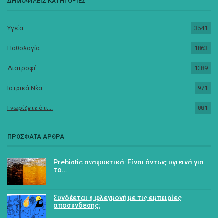
ΔΗΜΟΦΙΛΕΙΣ ΚΑΤΗΓΟΡΙΕΣ
Υγεία
3541
Παθολογία
1863
Διατροφή
1389
Ιατρικά Νέα
971
Γνωρίζετε ότι...
881
ΠΡΟΣΦΑΤΑ ΑΡΘΡΑ
Prebiotic αναψυκτικά: Είναι όντως υγιεινά για
το…
Συνδέεται η φλεγμονή με τις εμπειρίες
αποσύνδεσης;