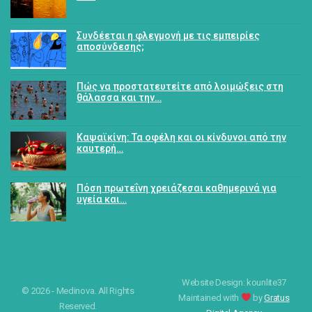
Συνδέεται η φλεγμονή με τις εμπειρίες
αποσύνδεσης;
Πώς να προστατευτείτε από λοιμώξεις στη
θάλασσα και την…
Καψαϊκίνη: Τα οφέλη και οι κίνδυνοι από την
καυτερή…
Πόση πρωτεΐνη χρειάζεσαι καθημερινά για
υγεία και…
Website Design: kounlite37
© 2026 - Medinova. All Rights
Maintained with
by
Gratus
Reserved.