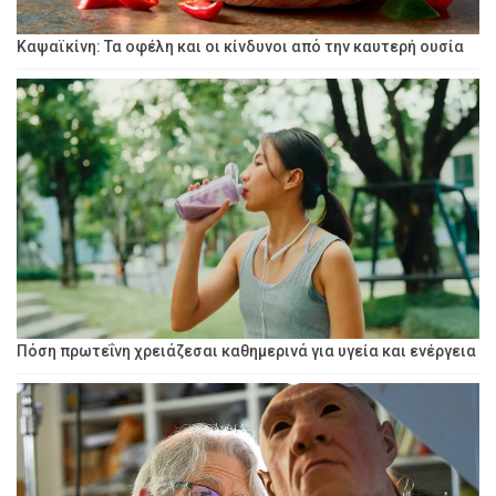
Καψαϊκίνη: Τα οφέλη και οι κίνδυνοι από την καυτερή ουσία
Πόση πρωτεΐνη χρειάζεσαι καθημερινά για υγεία και ενέργεια