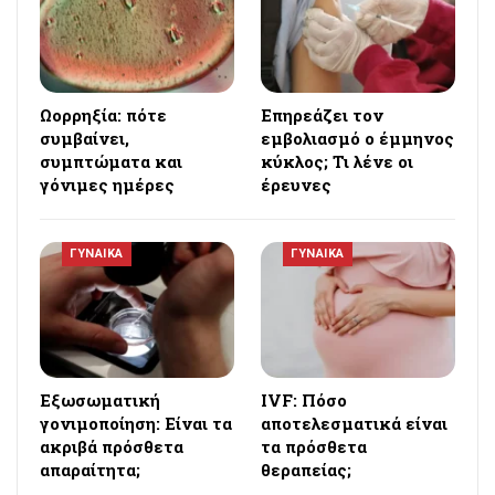
Ωορρηξία: πότε
Επηρεάζει τον
συμβαίνει,
εμβολιασμό ο έμμηνος
συμπτώματα και
κύκλος; Τι λένε οι
γόνιμες ημέρες
έρευνες
ΓΥΝΑΙΚΑ
ΓΥΝΑΙΚΑ
Εξωσωματική
IVF: Πόσο
γονιμοποίηση: Είναι τα
αποτελεσματικά είναι
ακριβά πρόσθετα
τα πρόσθετα
απαραίτητα;
θεραπείας;