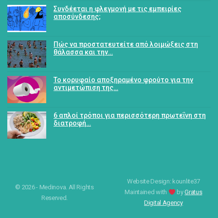
Συνδέεται η φλεγμονή με τις εμπειρίες
αποσύνδεσης;
Πώς να προστατευτείτε από λοιμώξεις στη
θάλασσα και την…
Το κορυφαίο αποξηραμένο φρούτο για την
αντιμετώπιση της…
6 απλοί τρόποι για περισσότερη πρωτεΐνη στη
διατροφή…
Website Design: kounlite37
© 2026 - Medinova. All Rights
Maintained with
by
Gratus
Reserved.
Digital Agency