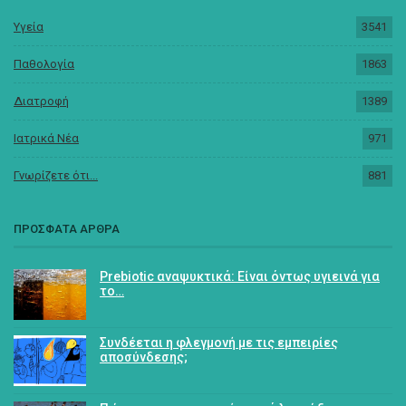
Υγεία
3541
Παθολογία
1863
Διατροφή
1389
Ιατρικά Νέα
971
Γνωρίζετε ότι...
881
ΠΡΟΣΦΑΤΑ ΑΡΘΡΑ
Prebiotic αναψυκτικά: Είναι όντως υγιεινά για
το…
Συνδέεται η φλεγμονή με τις εμπειρίες
αποσύνδεσης;