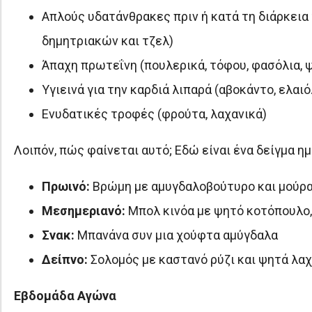
Απλούς υδατάνθρακες πριν ή κατά τη διάρκεια
δημητριακών και τζελ)
Άπαχη πρωτεΐνη (πουλερικά, τόφου, φασόλια, ψ
Υγιεινά για την καρδιά λιπαρά (αβοκάντο, ελαιό
Ενυδατικές τροφές (φρούτα, λαχανικά)
Λοιπόν, πώς φαίνεται αυτό; Εδώ είναι ένα δείγμα η
Πρωινό:
Βρώμη με αμυγδαλοβούτυρο και μούρ
Μεσημεριανό:
Μπολ κινόα με ψητό κοτόπουλο,
Σνακ:
Μπανάνα συν μια χούφτα αμύγδαλα
Δείπνο:
Σολομός με καστανό ρύζι και ψητά λαχ
Εβδομάδα Αγώνα