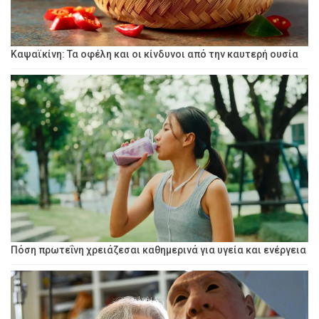
Καψαϊκίνη: Τα οφέλη και οι κίνδυνοι από την καυτερή ουσία
Πόση πρωτεΐνη χρειάζεσαι καθημερινά για υγεία και ενέργεια