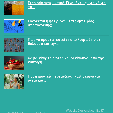
Prebiotic αναψυκτικά: Είναι όντως υγιεινά για
το…
Συνδέεται η φλεγμονή με τις εμπειρίες
αποσύνδεσης;
Πώς να προστατευτείτε από λοιμώξεις στη
θάλασσα και την…
Καψαϊκίνη: Τα οφέλη και οι κίνδυνοι από την
καυτερή…
Πόση πρωτεΐνη χρειάζεσαι καθημερινά για
υγεία και…
Website Design: kounlite37