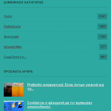
ΔΗΜΟΦΙΛΕΙΣ ΚΑΤΗΓΟΡΙΕΣ
Υγεία
3541
Παθολογία
1863
Διατροφή
1389
Ιατρικά Νέα
971
Γνωρίζετε ότι...
881
ΠΡΟΣΦΑΤΑ ΑΡΘΡΑ
Prebiotic αναψυκτικά: Είναι όντως υγιεινά για
το…
Συνδέεται η φλεγμονή με τις εμπειρίες
αποσύνδεσης;