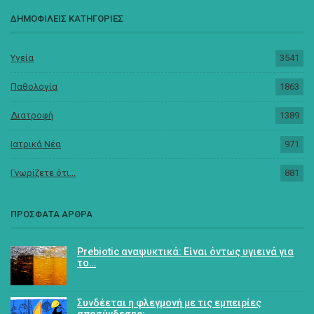
ΔΗΜΟΦΙΛΕΙΣ ΚΑΤΗΓΟΡΙΕΣ
Υγεία
3541
Παθολογία
1863
Διατροφή
1389
Ιατρικά Νέα
971
Γνωρίζετε ότι...
881
ΠΡΟΣΦΑΤΑ ΑΡΘΡΑ
Prebiotic αναψυκτικά: Είναι όντως υγιεινά για
το…
Συνδέεται η φλεγμονή με τις εμπειρίες
αποσύνδεσης;