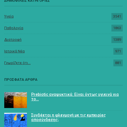
ΔΗΜΟΦΙΛΕΙΣ ΚΑΤΗΓΟΡΙΕΣ
Υγεία
3541
Παθολογία
1863
Διατροφή
1389
Ιατρικά Νέα
971
Γνωρίζετε ότι...
881
ΠΡΟΣΦΑΤΑ ΑΡΘΡΑ
Prebiotic αναψυκτικά: Είναι όντως υγιεινά για
το…
Συνδέεται η φλεγμονή με τις εμπειρίες
αποσύνδεσης;