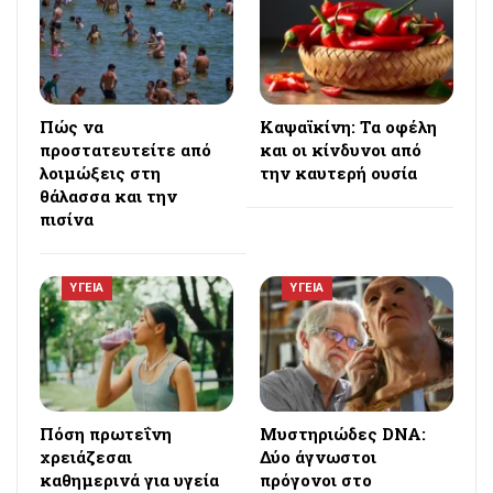
Πώς να
Καψαϊκίνη: Τα οφέλη
προστατευτείτε από
και οι κίνδυνοι από
λοιμώξεις στη
την καυτερή ουσία
θάλασσα και την
πισίνα
ΥΓΕΙΑ
ΥΓΕΙΑ
Πόση πρωτεΐνη
Μυστηριώδες DNA:
χρειάζεσαι
Δύο άγνωστοι
καθημερινά για υγεία
πρόγονοι στο