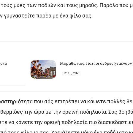
ι τους μύες των ποδιών και τους μηρούς. Παρόλο που 
αν γυμναστείτε παρέα με ένα φίλο σας.
ωστά
Μαραθώνιος: Γιατί οι άνδρες ξεμένουν
ΙΟΥ 19, 2026
δραστηριότητα που σάς επιτρέπει να κάψετε πολλές θε
ερμίδες την ώρα με την ορεινή ποδηλασία. Σας βοηθά,
τε να κάνετε την ορεινή ποδηλασία πιο διασκεδαστικ
ό τους φίλους σας. Χρειάζεστε μόνο ένα ποδήλατο κα