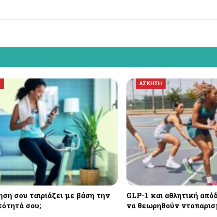
Η
ΑΣΚΗΣΗ
ση σου ταιριάζει με βάση την
GLP-1 και αθλητική από
ότητά σου;
να θεωρηθούν ντοπαρισ