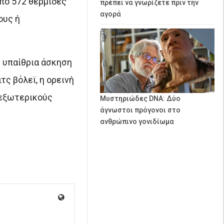
από 572 θερμίδες
πρέπει να γνωρίζετε πριν την
αγορά
ους ή
Η υπαίθρια άσκηση
τς βόλεϊ, η ορεινή
 εξωτερικούς
Μυστηριώδες DNA: Δύο
άγνωστοι πρόγονοι στο
ανθρώπινο γονιδίωμα