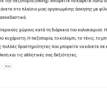
τε την πεζοπορία (hiking). Μπορείτε να κάψετε πάνω 
κάνετε στο πλαίσιο μιας οργανωμένης άσκησης με φίλ
ιασκεδαστικά.
τερικούς χώρους κατά τη διάρκεια του καλοκαιριού. 
ύ ευχάριστη. Η πεζοπορία, το κολύμπι, το τένις, το μπι
τις πολλές δραστηριότητες που μπορείτε να κάνετε σε
εση και τις αθλητικές σας δεξιότητες.
τένις