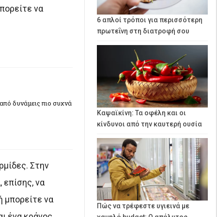
μπορείτε να
6 απλοί τρόποι για περισσότερη
πρωτεΐνη στη διατροφή σου
 από δυνάμεις πιο συχνά
Καψαϊκίνη: Τα οφέλη και οι
κίνδυνοι από την καυτερή ουσία
ρμίδες. Στην
 επίσης, να
ή μπορείτε να
Πώς να τρέφεστε υγιεινά με
ι ένα κράνος.
χαμηλό budget: Ο απόλυτος