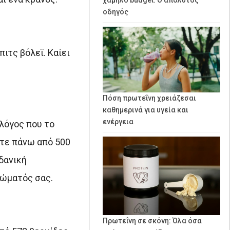
οδηγός
ιτς βόλεϊ. Καίει
Πόση πρωτεΐνη χρειάζεσαι
καθημερινά για υγεία και
ενέργεια
 λόγος που το
ετε πάνω από 500
δανική
σώματός σας.
Πρωτεΐνη σε σκόνη: Όλα όσα