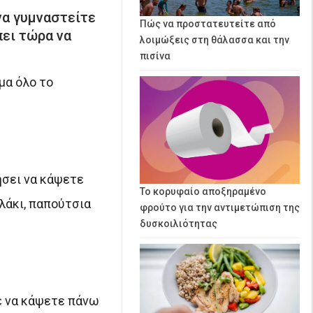
να γυμναστείτε
Πώς να προστατευτείτε από
πει τώρα να
λοιμώξεις στη θάλασσα και την
πισίνα
μα όλο το
ήσει να κάψετε
Το κορυφαίο αποξηραμένο
λάκι, παπούτσια
φρούτο για την αντιμετώπιση της
δυσκοιλιότητας
τε να κάψετε πάνω