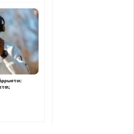
άρρωστοι:
εται;