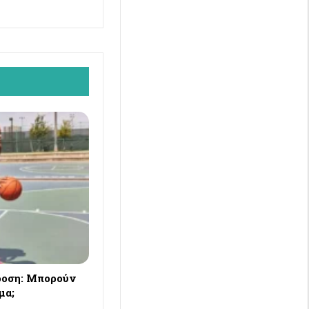
δοση: Μπορούν
μα;