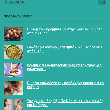
Γνωρίζετε ότι...
883
ΠΡΟΣΦΑΤΑ ΑΡΘΡΑ
Οφέλη των κρεμμυδιών στην υγεία και σωστή
αποθήκευση
Σαλάτα με Αγγούρι, Καλαμπόκι και Φασόλια: Η
Απόλυτη…
Βρώμη για Χοληστερίνη: Πώς να την τρως για
καλύτερα…
Πώς να επιλέξετε την κατάλληλη κρέμα για το
έκζεμα
Υποχλωριώδες Οξύ: Το Νέο Μυστικό για Υγιές
και Καθαρό…