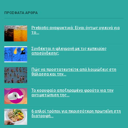
ΠΡΟΣΦΑΤΑ ΑΡΘΡΑ
Prebiotic αναψυκτικά: Είναι όντως υγιεινά για
το…
Συνδέεται η φλεγμονή με τις εμπειρίες
αποσύνδεσης;
Πώς να προστατευτείτε από λοιμώξεις στη
θάλασσα και την…
Το κορυφαίο αποξηραμένο φρούτο για την
αντιμετώπιση της…
6 απλοί τρόποι για περισσότερη πρωτεΐνη στη
διατροφή…