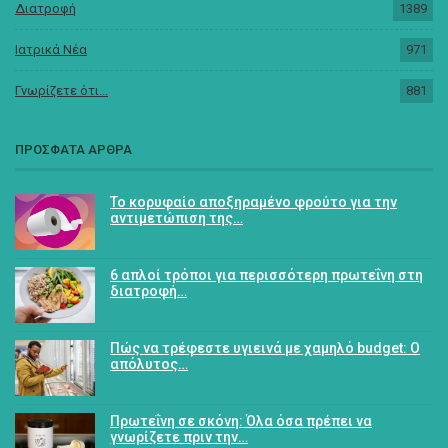
Διατροφή
1389
Ιατρικά Νέα
971
Γνωρίζετε ότι...
881
ΠΡΟΣΦΑΤΑ ΑΡΘΡΑ
Το κορυφαίο αποξηραμένο φρούτο για την
αντιμετώπιση της…
6 απλοί τρόποι για περισσότερη πρωτεΐνη στη
διατροφή…
Πώς να τρέφεστε υγιεινά με χαμηλό budget: Ο
απόλυτος…
Πρωτεΐνη σε σκόνη: Όλα όσα πρέπει να
γνωρίζετε πριν την…