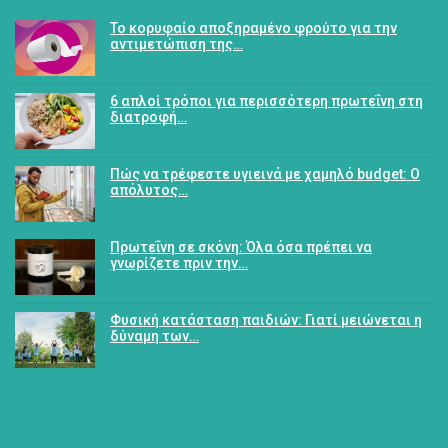
Το κορυφαίο αποξηραμένο φρούτο για την
αντιμετώπιση της…
6 απλοί τρόποι για περισσότερη πρωτεΐνη στη
διατροφή…
Πώς να τρέφεστε υγιεινά με χαμηλό budget: Ο
απόλυτος…
Πρωτεΐνη σε σκόνη: Όλα όσα πρέπει να
γνωρίζετε πριν την…
Φυσική κατάσταση παιδιών: Γιατί μειώνεται η
δύναμη των…