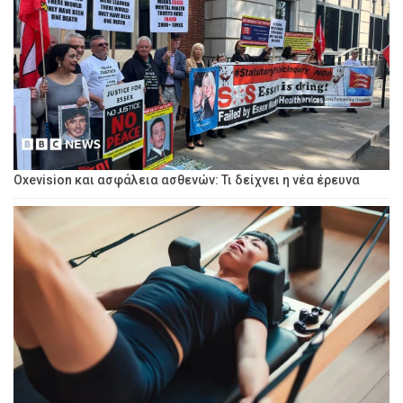
Oxevision και ασφάλεια ασθενών: Τι δείχνει η νέα έρευνα