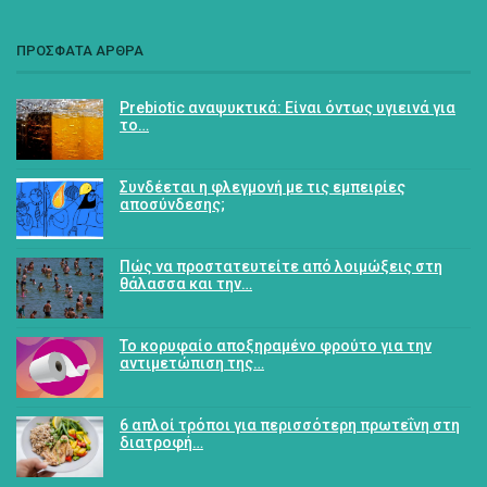
ΠΡΟΣΦΑΤΑ ΑΡΘΡΑ
Prebiotic αναψυκτικά: Είναι όντως υγιεινά για
το…
Συνδέεται η φλεγμονή με τις εμπειρίες
αποσύνδεσης;
Πώς να προστατευτείτε από λοιμώξεις στη
θάλασσα και την…
Το κορυφαίο αποξηραμένο φρούτο για την
αντιμετώπιση της…
6 απλοί τρόποι για περισσότερη πρωτεΐνη στη
διατροφή…