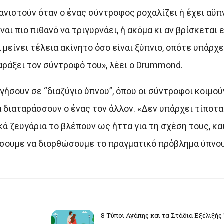
φανιστούν όταν ο ένας σύντροφος ροχαλίζει ή έχει αϋπ
αι πιο πιθανό να τριγυρνάει, ή ακόμα κι αν βρίσκεται 
 μείνει τέλεια ακίνητο όσο είναι ξύπνιο, οπότε υπάρχ
ράξει τον σύντροφό του», λέει ο Drummond.
ήσουν σε “διαζύγιο ύπνου”, όπου οι σύντροφοι κοιμού
 διαταράσσουν ο ένας τον άλλον. «Δεν υπάρχει τίποτα
ικά ζευγάρια το βλέπουν ως ήττα για τη σχέση τους, κ
σουμε να διορθώσουμε το πραγματικό πρόβλημα ύπνου»
8 Τύποι Αγάπης και τα Στάδια Εξέλιξής