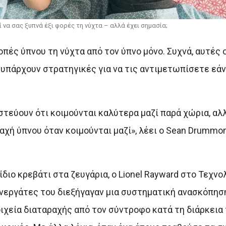
να σας ξυπνά έξι φορές τη νύχτα – αλλά έχει σημασία;
πές ύπνου τη νύχτα από τον ύπνο μόνο. Συχνά, αυτές 
ά υπάρχουν στρατηγικές για να τις αντιμετωπίσετε εάν
ιστεύουν ότι κοιμούνται καλύτερα μαζί παρά χώρια, αλ
αχή ύπνου όταν κοιμούνται μαζί», λέει ο Sean Drummo
διο κρεβάτι στα ζευγάρια, ο Lionel Rayward στο Τεχνο
υνεργάτες του διεξήγαγαν μια συστηματική ανασκόπη
ιχεία διαταραχής από τον σύντροφο κατά τη διάρκεια 