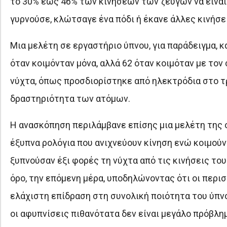
το 30% έως 46% των κινήσεων των ζευγών να είναι 
γυρνούσε, κλώτσαγε ένα πόδι ή έκανε άλλες κινήσε
Μια μελέτη σε εργαστήριο ύπνου, για παράδειγμα, 
όταν κοιμόνταν μόνα, αλλά 62 όταν κοιμόταν με το
νύχτα, όπως προσδιορίστηκε από ηλεκτρόδια στο 
δραστηριότητα των ατόμων.
Η ανασκόπηση περιλάμβανε επίσης μια μελέτη της 
έξυπνα ρολόγια που ανιχνεύουν κίνηση ενώ κοιμούντ
ξυπνούσαν έξι φορές τη νύχτα από τις κινήσεις το
όρο, την επόμενη μέρα, υποδηλώνοντας ότι οι περι
ελάχιστη επίδραση στη συνολική ποιότητα του ύπνου
οι αφυπνίσεις πιθανότατα δεν είναι μεγάλο πρόβλημ