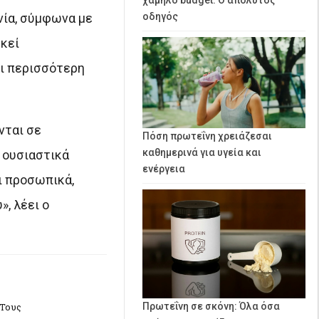
νία, σύμφωνα με
οδηγός
εκεί
ει περισσότερη
νται σε
Πόση πρωτεΐνη χρειάζεσαι
καθημερινά για υγεία και
 ουσιαστικά
ενέργεια
αι προσωπικά,
, λέει ο
 Τους
Πρωτεΐνη σε σκόνη: Όλα όσα