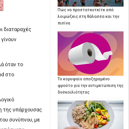
Πώς να προστατευτείτε από
λοιμώξεις στη θάλασσα και την
πισίνα
οι διαταραχές
 γίνουν
λά όταν το
nd στο
Το κορυφαίο αποξηραμένο
φρούτο για την αντιμετώπιση της
δυσκοιλιότητας
λογικό
ση της υπάρχουσας
του συνύπνου, με