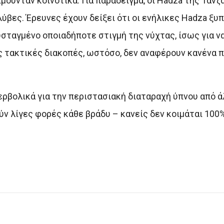
ούνταν κοινοτικά. Για παράδειγμα, οι Hadza της Τανζ
ύβες. Έρευνες έχουν δείξει ότι οι ενήλικες Hadza ξυπ
υσταγμένο οποιαδήποτε στιγμή της νύχτας, ίσως για ν
ις τακτικές διακοπές, ωστόσο, δεν αναφέρουν κανένα 
ρβολικά για την περιστασιακή διαταραχή ύπνου από άλ
ύν λίγες φορές κάθε βράδυ – κανείς δεν κοιμάται 100%