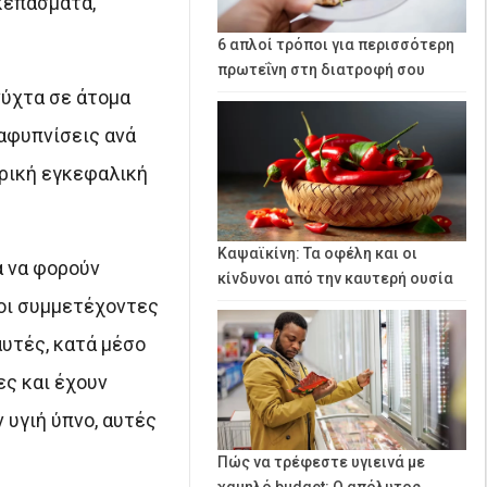
κεπάσματα,
6 απλοί τρόποι για περισσότερη
πρωτεΐνη στη διατροφή σου
νύχτα σε άτομα
 αφυπνίσεις ανά
ρική εγκεφαλική
Καψαϊκίνη: Τα οφέλη και οι
α να φορούν
κίνδυνοι από την καυτερή ουσία
 οι συμμετέχοντες
αυτές, κατά μέσο
ες και έχουν
 υγιή ύπνο, αυτές
Πώς να τρέφεστε υγιεινά με
χαμηλό budget: Ο απόλυτος