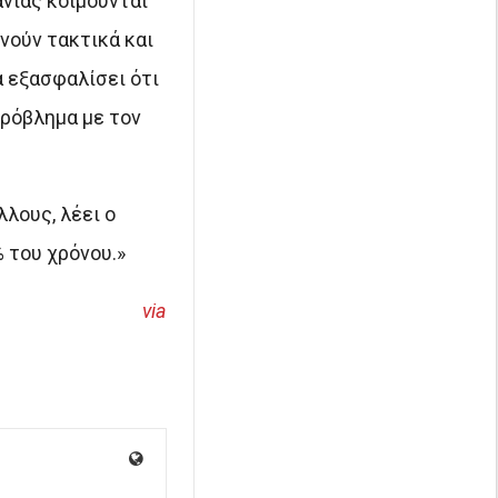
ανίας κοιμούνται
νούν τακτικά και
α εξασφαλίσει ότι
πρόβλημα με τον
λους, λέει ο
 του χρόνου.»
via