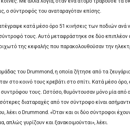
κοινές. Με άλλα λόγια, όταν ένα άτομο τραβούσε τα σ
ις, ο σύντροφός του αναταραγόταν επίσης.
κατέγραψε κατά μέσο όρο 51 κινήσεις των ποδιών ανά 
ν σύντροφό τους. Αυτό μεταφράστηκε σε δύο επιπλέον
τριχωτό της κεφαλής που παρακολουθούσαν την ηλεκτ
ομάδας του Drummond, η οποία ζήτησε από τα ζευγάρι
αν στο κοινό τους κρεβάτι στο σπίτι. Κατά μέσο όρο,
υ συντρόφου τους. Ωστόσο, θυμόντουσαν μόνο μία από 
σσότερες διαταραχές από τον σύντροφο είναι ασήμαντ
, λέει ο Drummond. «Όταν και οι δύο σύντροφοι έχουν
α, απλώς γυρίζουν και ξανακοιμούνται», λέει.