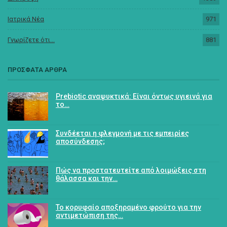
Ιατρικά Νέα
971
Γνωρίζετε ότι...
881
ΠΡΟΣΦΑΤΑ ΑΡΘΡΑ
Prebiotic αναψυκτικά: Είναι όντως υγιεινά για
το…
Συνδέεται η φλεγμονή με τις εμπειρίες
αποσύνδεσης;
Πώς να προστατευτείτε από λοιμώξεις στη
θάλασσα και την…
Το κορυφαίο αποξηραμένο φρούτο για την
αντιμετώπιση της…