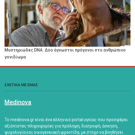
Μυστηριώδες DNA: Δύο άγνωστοι πρόγονοι στο ανθρώπινο
γονιδίωμα
ΣΧΕΤΙΚΑ ΜΕ ΕΜΑΣ
Medinova
Το medinova.gr είναι ένα ελληνικό portal υγείας που προσφέρει
αξιόπιστες πληροφορίες για πρόληψη, διατροφή, άσκηση,
ψυχολογία και οικογενειακή φροντίδα, με στόχο να βοηθήσει