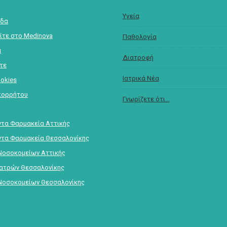
Υγεία
ίδα
ίτε στο Medinova
Παθολογία
α
Διατροφή
στε
Ιατρικά Νέα
ookies
πορρήτου
Γνωρίζετε ότι...
τα Φαρμακεία Αττικής
τα Φαρμακεία Θεσσαλονίκης
Νοσοκομείων Αττικής
Ιατρών Θεσσαλονίκης
Νοσοκομείων Θεσσαλονίκης