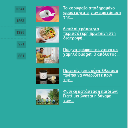
Το κορυφαίο αποξηραμένο
3541
φρούτο για την αντιμετώπιση
της…
1863
6 απλοί τρόποι για
1389
περισσότερη πρωτεΐνη στη
διατροφή…
971
Πώς να τρέφεστε υγιεινά με
χαμηλό budget: Ο απόλυτος…
881
Πρωτεΐνη σε σκόνη: Όλα όσα
πρέπει να γνωρίζετε πριν
την…
Φυσική κατάσταση παιδιών:
Γιατί μειώνεται η δύναμη
των…