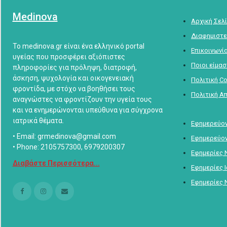
Medinova
Αρχική Σελ
Διαφημιστε
Το medinova.gr είναι ένα ελληνικό portal
Επικοινωνί
υγείας που προσφέρει αξιόπιστες
Ποιοι είμα
πληροφορίες για πρόληψη, διατροφή,
άσκηση, ψυχολογία και οικογενειακή
Πολιτική C
φροντίδα, με στόχο να βοηθήσει τους
Πολιτική Α
αναγνώστες να φροντίζουν την υγεία τους
και να ενημερώνονται υπεύθυνα για σύγχρονα
ιατρικά θέματα.
Εφημερεύον
• Email: grmedinova@gmail.com
Εφημερεύον
• Phone: 2105757300, 6979200307
Εφημερίες 
Διαβάστε Περισσότερα...
Εφημερίες 
Εφημερίες 