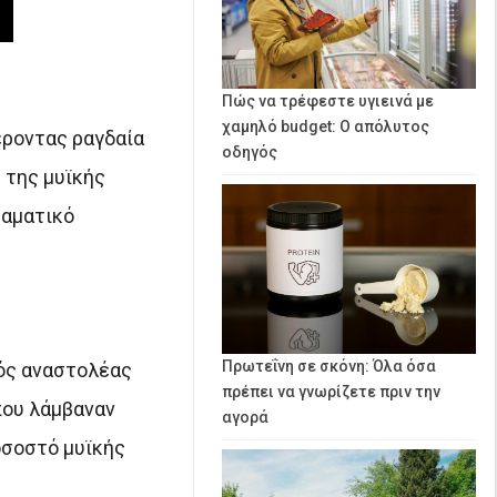
Πώς να τρέφεστε υγιεινά με
χαμηλό budget: Ο απόλυτος
έροντας ραγδαία
οδηγός
 της μυϊκής
ραματικό
Πρωτεΐνη σε σκόνη: Όλα όσα
κός αναστολέας
πρέπει να γνωρίζετε πριν την
που λάμβαναν
αγορά
οσοστό μυϊκής