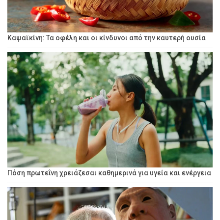
Καψαϊκίνη: Τα οφέλη και οι κίνδυνοι από την καυτερή ουσία
Πόση πρωτεΐνη χρειάζεσαι καθημερινά για υγεία και ενέργεια