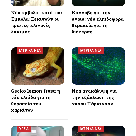
Νέο εμβόλιο κατά του
Κάνναβη για την
Έμπολα: Ξεκινούν οι
άνοια: νέα ελπιδοφόρα
πρώτες κλινικές
θεραπεία για τη
δοκιμές
διέγερση
ΙΑΤΡΙΚΑ ΝΕΑ
ΙΑΤΡΙΚΑ ΝΕΑ
Gecko lemon frost: η
Νέα ανακάλυψη για
νέα ελπίδα για τη
την εξάπλωση της
θεραπεία του
νόσου Πάρκινσον
καρκίνου
ΥΓΕΙΑ
ΙΑΤΡΙΚΑ ΝΕΑ