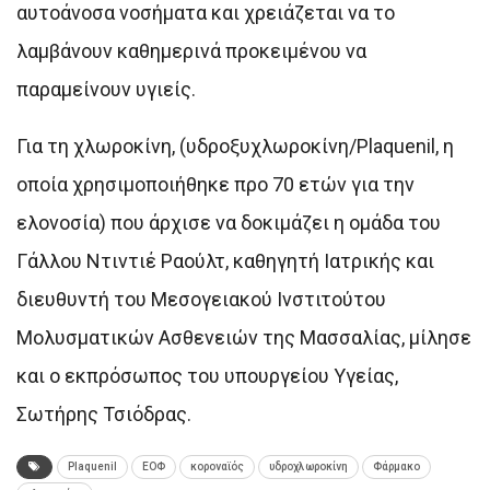
αυτοάνοσα νοσήματα και χρειάζεται να το
λαμβάνουν καθημερινά προκειμένου να
παραμείνουν υγιείς.
Για τη χλωροκίνη, (υδροξυχλωροκίνη/Plaquenil, η
οποία χρησιμοποιήθηκε προ 70 ετών για την
ελονοσία) που άρχισε να δοκιμάζει η ομάδα του
Γάλλου Ντιντιέ Ραούλτ, καθηγητή Ιατρικής και
διευθυντή του Μεσογειακού Ινστιτούτου
Μολυσματικών Ασθενειών της Μασσαλίας, μίλησε
και ο εκπρόσωπος του υπουργείου Υγείας,
Σωτήρης Τσιόδρας.
Plaquenil
ΕΟΦ
κοροναϊός
υδροχλωροκίνη
Φάρμακο