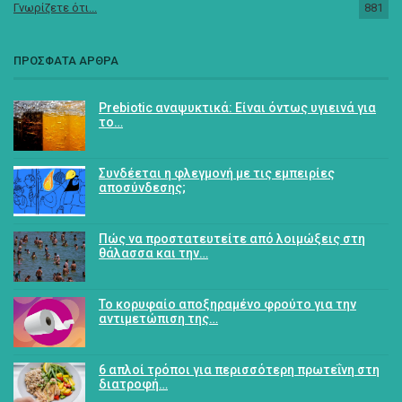
Γνωρίζετε ότι...
881
ΠΡΟΣΦΑΤΑ ΑΡΘΡΑ
Prebiotic αναψυκτικά: Είναι όντως υγιεινά για
το…
Συνδέεται η φλεγμονή με τις εμπειρίες
αποσύνδεσης;
Πώς να προστατευτείτε από λοιμώξεις στη
θάλασσα και την…
Το κορυφαίο αποξηραμένο φρούτο για την
αντιμετώπιση της…
6 απλοί τρόποι για περισσότερη πρωτεΐνη στη
διατροφή…