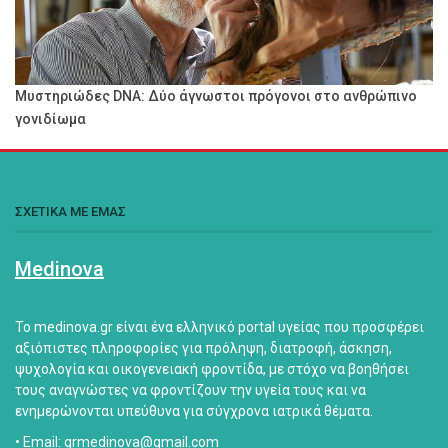
Μυστηριώδες DNA: Δύο άγνωστοι πρόγονοι στο ανθρώπινο
γονιδίωμα
ΣΧΕΤΙΚΑ ΜΕ ΕΜΑΣ
Medinova
Το medinova.gr είναι ένα ελληνικό portal υγείας που προσφέρει
αξιόπιστες πληροφορίες για πρόληψη, διατροφή, άσκηση,
ψυχολογία και οικογενειακή φροντίδα, με στόχο να βοηθήσει
τους αναγνώστες να φροντίζουν την υγεία τους και να
ενημερώνονται υπεύθυνα για σύγχρονα ιατρικά θέματα.
• Email: grmedinova@gmail.com