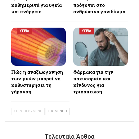
καθημερινά για υγεία
πρόγονοι στο
και ενέργεια
ανθρώπινο γονιδίωμα
ΥΓΕΙΑ
ΥΓΕΙΑ
Πώς η αναζωογόνηση
Φάρμακα για την
των μυών μπορεί να
παχυσαρκία και
καθυστερήσει τη
κίνδυνος για
γήρανση
τριχόπτωση
ΠΡΟΗΓΟΥΜΕΝΗ
ΕΠΟΜΕΝΗ
Τελευταία Άρθρα