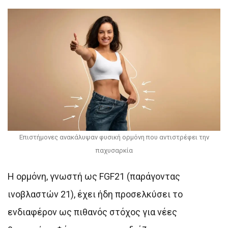
Επιστήμονες ανακάλυψαν φυσική ορμόνη που αντιστρέφει την
παχυσαρκία
Η ορμόνη, γνωστή ως FGF21 (παράγοντας
ινοβλαστών 21), έχει ήδη προσελκύσει το
ενδιαφέρον ως πιθανός στόχος για νέες