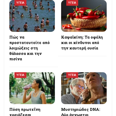
ΥΓΕΙΑ
ΥΓΕΙΑ
Πώς να
Καψαϊκίνη: Τα οφέλη
προστατευτείτε από
και οι κίνδυνοι από
λοιμώξεις στη
την καυτερή ουσία
θάλασσα και την
πισίνα
ΥΓΕΙΑ
ΥΓΕΙΑ
Πόση πρωτεΐνη
Μυστηριώδες DNA:
χρειάζεσαι
Δύο άγνωστοι