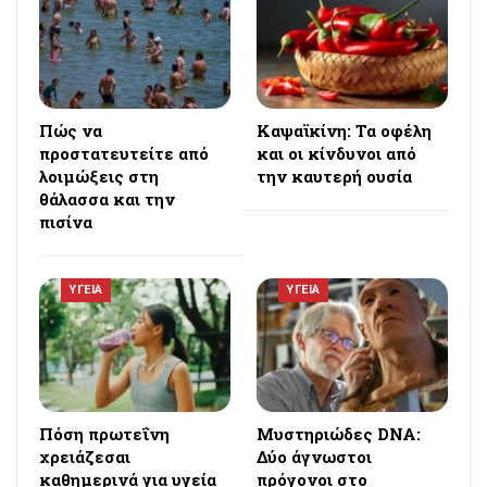
Πώς να
Καψαϊκίνη: Τα οφέλη
προστατευτείτε από
και οι κίνδυνοι από
λοιμώξεις στη
την καυτερή ουσία
θάλασσα και την
πισίνα
ΥΓΕΙΑ
ΥΓΕΙΑ
Πόση πρωτεΐνη
Μυστηριώδες DNA:
χρειάζεσαι
Δύο άγνωστοι
καθημερινά για υγεία
πρόγονοι στο